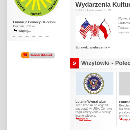
Wydarzenia Kultu
Polska | Opublikowano: PI
Wydarz
Fundacja Pomocy Dzieciom
Califor
Poznań, Polska.
Teksas,
więcej…
najnows
.........................................
Sprawdź wydarzenia »
Wizytówki - Pole
Loteria-Wygraj wize
Edukacj
Jest szansa na wyjazd i
Bezpłat
pozostać w USA. Co roku
dla dzi
rząd Amerykański oferuje
przeby
loterię wizową.
granicą
więcej…
więc