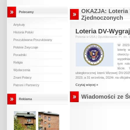
OKAZJA: Loteria
Polecamy
Zjednoczonych
Artykuły
Loteria DV-Wygraj
Historia Polski
Polonia w USA | Opublikowano: PI, dn. 
Poszukiwana-Poszukiwany
W 2023 
Polskie Zwyczaje
loterię
otworzy 
Poradniki
wypełnia
Religia
tym rok
liście.
Wydarzenia
ubiegłorocznej loterii Wizowej DV-20
Znani Polacy
2023. a 31 września, 2024r. na oficjaln
Czytaj więcej »
Patroni i Partnerzy
Wiadomości ze Św
Reklama