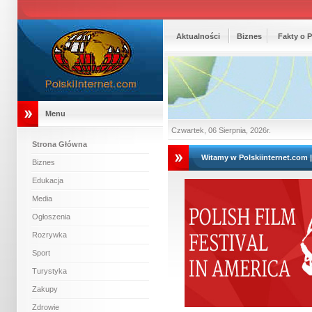
Aktualności
Biznes
Fakty o 
Menu
Czwartek, 06 Sierpnia, 2026r.
Strona Główna
Witamy w Polskiinternet.com 
Biznes
Edukacja
Media
Ogłoszenia
Rozrywka
Sport
Turystyka
Zakupy
Zdrowie