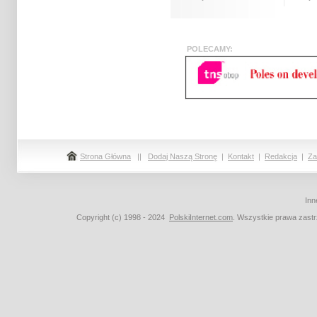
POLEC
Strona Główna
||
Dodaj Naszą Stronę
|
Kontakt
|
Redakcja
|
Za
Inn
Copyright (c) 1998 - 2024
PolskiInternet.com
. Wszystkie prawa zast