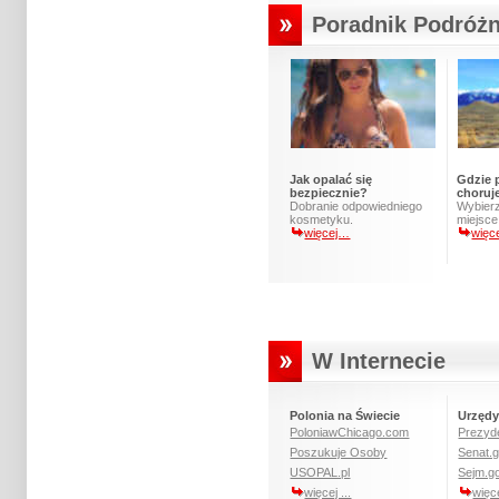
Poradnik Podróżn
Jak opalać się
Gdzie 
bezpiecznie?
choru
Dobranie odpowiedniego
Wybier
kosmetyku.
miejsce
więcej…
więc
W Internecie
Polonia na Świecie
Urzędy
PoloniawChicago.com
Prezyde
Poszukuje Osoby
Senat.g
USOPAL.pl
Sejm.go
więcej ...
więce